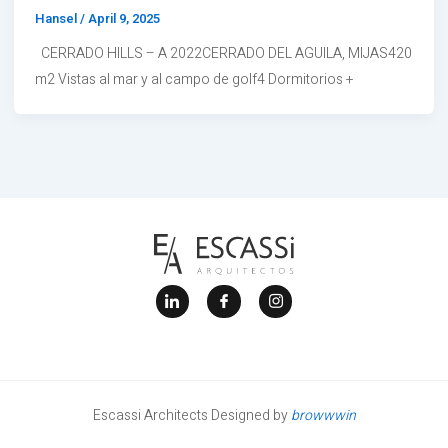
Hansel
/
April 9, 2025
CERRADO HILLS – A 2022CERRADO DEL AGUILA, MIJAS420
m2 Vistas al mar y al campo de golf4 Dormitorios +
J
J
J
k
k
k
i
i
i
-
-
-
l
f
i
i
a
n
n
c
s
k
e
t
e
b
a
Escassi Architects Designed by
browwwin
d
o
g
i
o
r
n
k
a